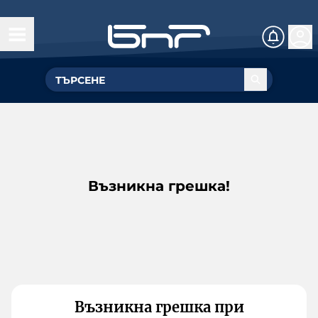
Възникна грешка!
Възникна грешка при