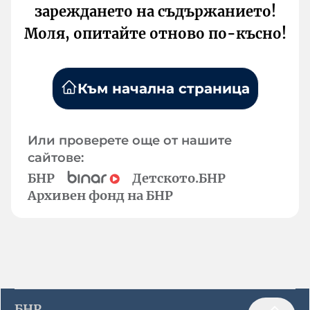
зареждането на съдържанието!
Моля, опитайте отново по-късно!
Към начална страница
Или проверете още от нашите
сайтове:
БНР
Детското.БНР
Архивен фонд на БНР
БНР