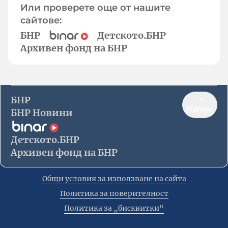
Или проверете още от нашите
сайтове:
БНР
Детското.БНР
Архивен фонд на БНР
БНР
Нагоре
БНР Новини
Детското.БНР
Архивен фонд на БНР
Общи условия за използване на сайта
Политика за поверителност
Политика за „бисквитки“