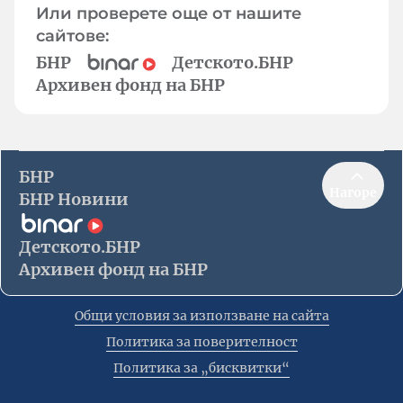
Или проверете още от нашите
сайтове:
БНР
Детското.БНР
Архивен фонд на БНР
БНР
Нагоре
БНР Новини
Детското.БНР
Архивен фонд на БНР
Общи условия за използване на сайта
Политика за поверителност
Политика за „бисквитки“