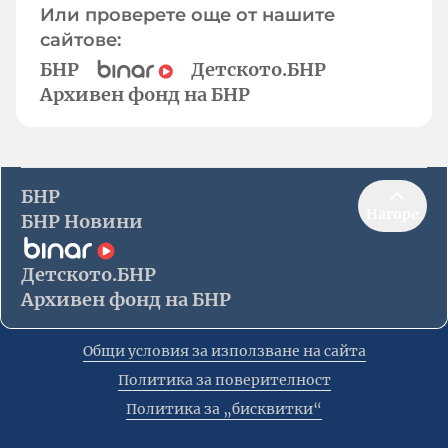
Или проверете още от нашите
сайтове:
БНР
Детското.БНР
Архивен фонд на БНР
БНР
Нагоре
БНР Новини
Детското.БНР
Архивен фонд на БНР
Общи условия за използване на сайта
Политика за поверителност
Политика за „бисквитки“