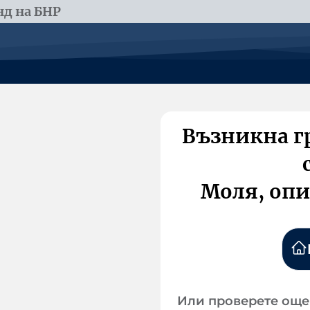
д на БНР
Възникна г
Моля, опи
Или проверете още 