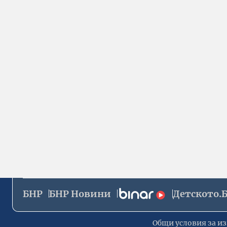
БНР
БНР Новини
Детското.
Общи условия за из