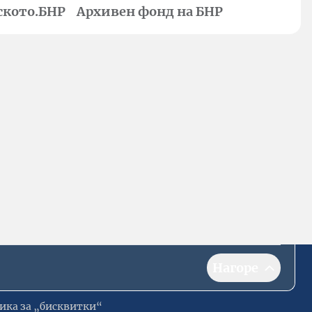
ското.БНР
Архивен фонд на БНР
Нагоре
ика за „бисквитки“