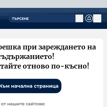
решка при зареждането на
съдържанието!
тайте отново по-късно!
Към начална страница
от нашите сайтове: