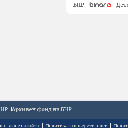
БНР
Дет
БНР
Архивен фонд на БНР
ползване на сайта
Политика за поверителност
Полит