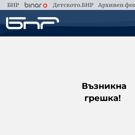
БНР
Детското.БНР
Архивен фон
Възникна
грешка!