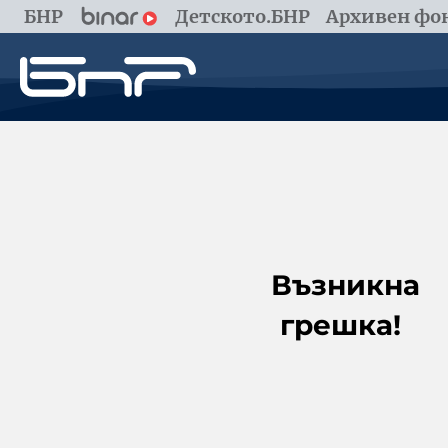
БНР
Детското.БНР
Архивен фон
Възникна
грешка!