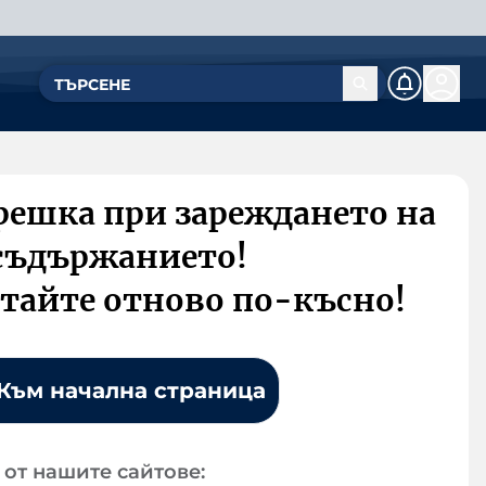
решка при зареждането на
съдържанието!
тайте отново по-късно!
Към начална страница
от нашите сайтове: