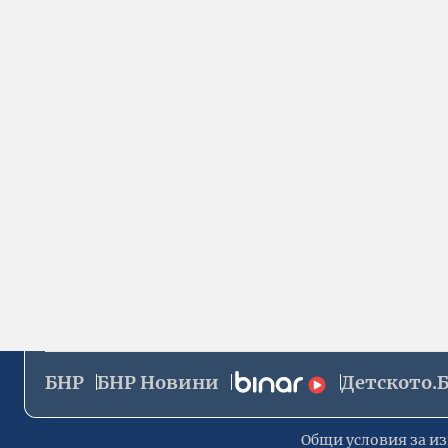
БНР
БНР Новини
Детското.
Общи условия за из