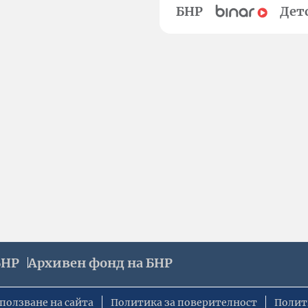
БНР
Дет
БНР
Архивен фонд на БНР
ползване на сайта
Политика за поверителност
Полит