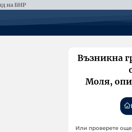
д на БНР
Възникна г
Моля, опи
Или проверете още 