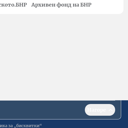
ското.БНР
Архивен фонд на БНР
Нагоре
ика за „бисквитки“