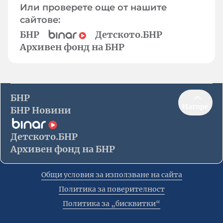
Или проверете още от нашите
сайтове:
БНР
Детското.БНР
Архивен фонд на БНР
БНР
Нагоре
БНР Новини
Детското.БНР
Архивен фонд на БНР
Общи условия за използване на сайта
Политика за поверителност
Политика за „бисквитки“