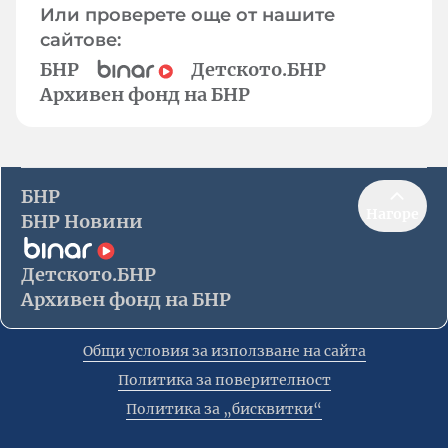
Или проверете още от нашите
сайтове:
БНР
Детското.БНР
Архивен фонд на БНР
БНР
Нагоре
БНР Новини
Детското.БНР
Архивен фонд на БНР
Общи условия за използване на сайта
Политика за поверителност
Политика за „бисквитки“