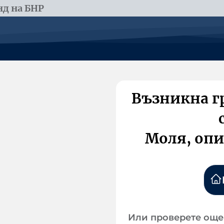
д на БНР
Възникна г
Моля, опи
Или проверете още 