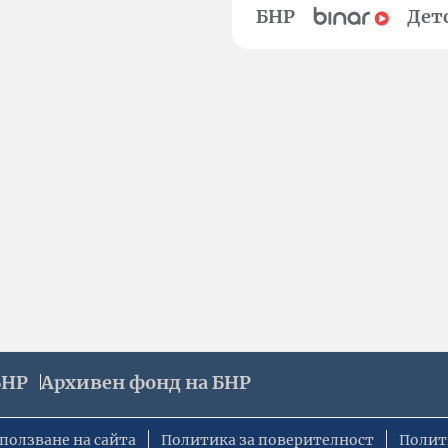
БНР
Дет
БНР
Архивен фонд на БНР
ползване на сайта
Политика за поверителност
Полит