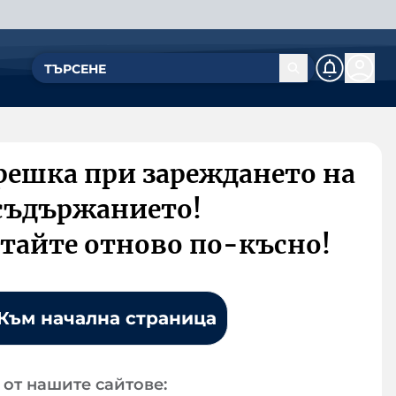
решка при зареждането на
съдържанието!
тайте отново по-късно!
Към начална страница
от нашите сайтове: