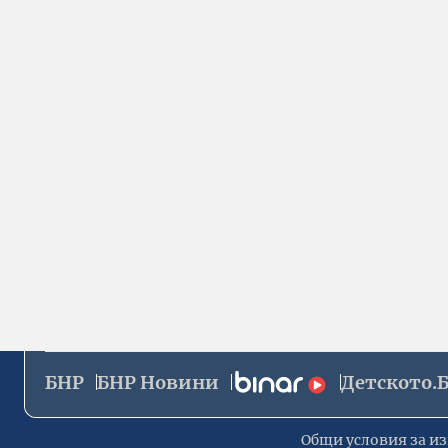
БНР
БНР Новини
Детското.
Общи условия за из