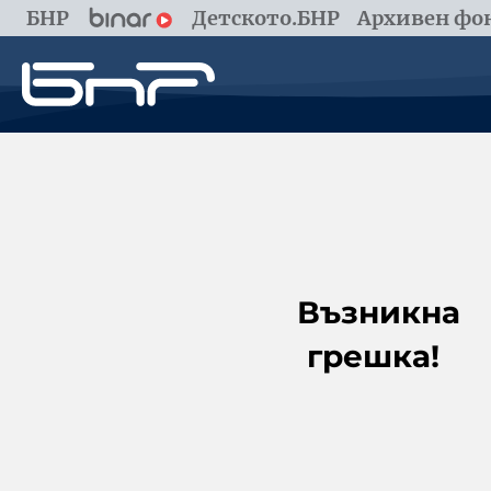
БНР
Детското.БНР
Архивен фон
Възникна
грешка!