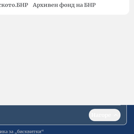
ското.БНР
Архивен фонд на БНР
Нагоре
ика за „бисквитки“