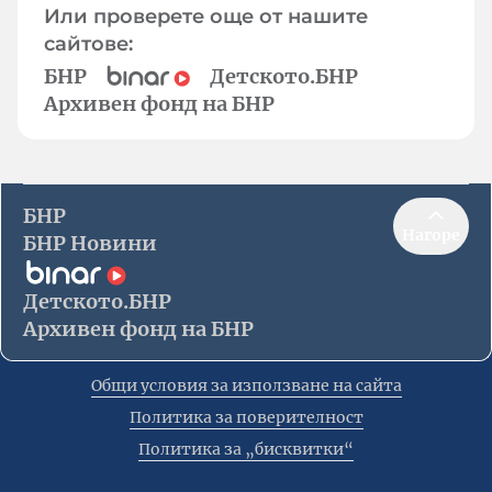
Или проверете още от нашите
сайтове:
БНР
Детското.БНР
Архивен фонд на БНР
БНР
Нагоре
БНР Новини
Детското.БНР
Архивен фонд на БНР
Общи условия за използване на сайта
Политика за поверителност
Политика за „бисквитки“