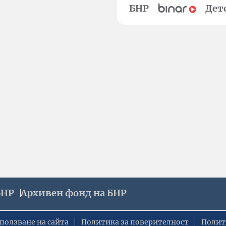
БНР
Дет
БНР
Архивен фонд на БНР
ползване на сайта
Политика за поверителност
Полит