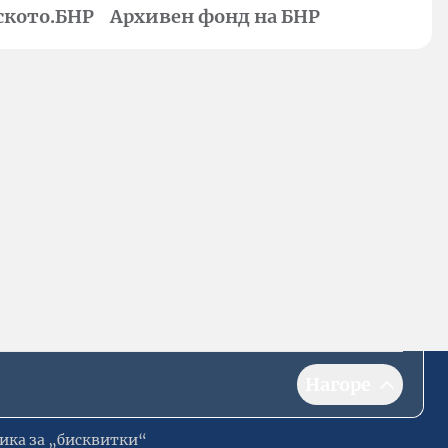
ското.БНР
Архивен фонд на БНР
Нагоре
ика за „бисквитки“