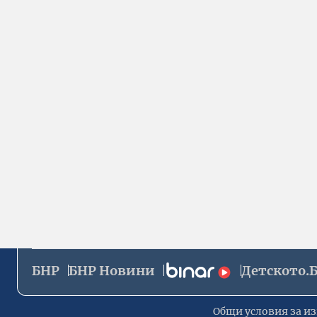
БНР
БНР Новини
Детското.
Общи условия за из