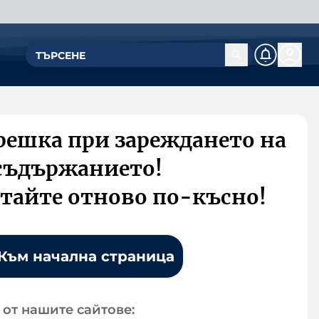
решка при зареждането на
съдържанието!
тайте отново по-късно!
Към начална страница
от нашите сайтове: