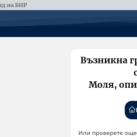
д на БНР
Възникна г
Моля, опи
Или проверете още 