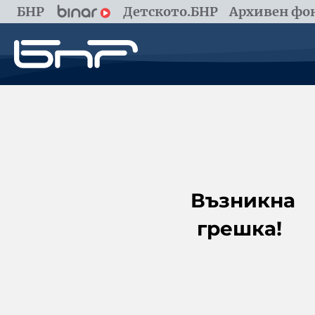
БНР
Детското.БНР
Архивен фон
Възникна
грешка!