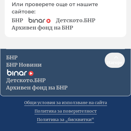
Или проверете още от нашите
сайтове:
БНР
Детското.БНР
Архивен фонд на БНР
БНР
Нагоре
БНР Новини
Детското.БНР
Архивен фонд на БНР
Общи условия за използване на сайта
Политика за поверителност
Политика за „бисквитки“