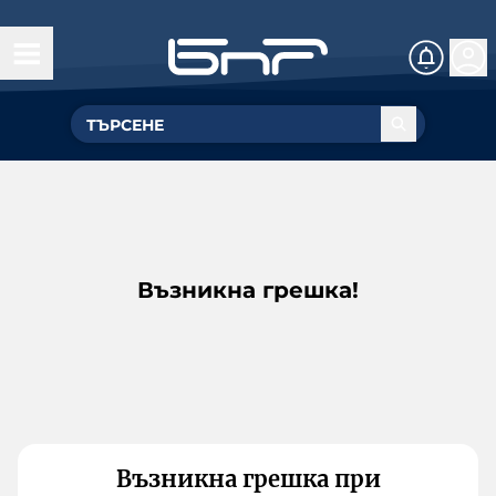
Възникна грешка!
Възникна грешка при