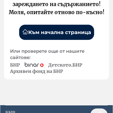
зареждането на съдържанието!
Моля, опитайте отново по-късно!
Към начална страница
Или проверете още от нашите
сайтове:
БНР
Детското.БНР
Архивен фонд на БНР
БНР