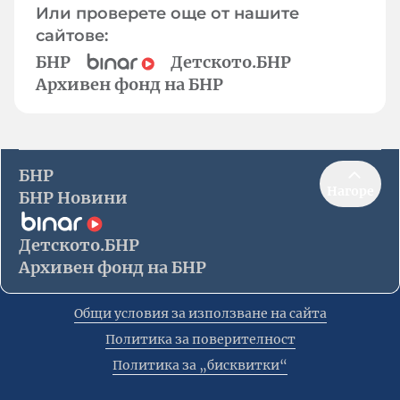
Или проверете още от нашите
сайтове:
БНР
Детското.БНР
Архивен фонд на БНР
БНР
Нагоре
БНР Новини
Детското.БНР
Архивен фонд на БНР
Общи условия за използване на сайта
Политика за поверителност
Политика за „бисквитки“