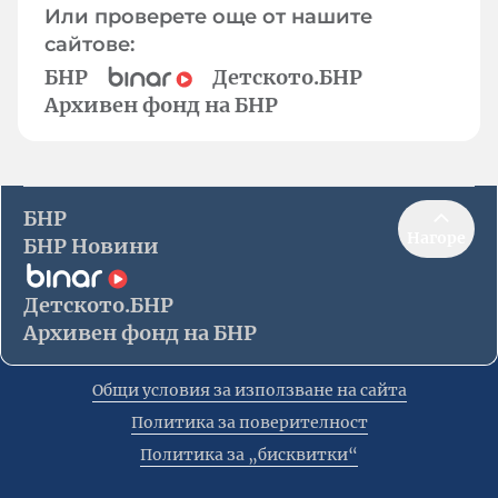
Или проверете още от нашите
сайтове:
БНР
Детското.БНР
Архивен фонд на БНР
БНР
Нагоре
БНР Новини
Детското.БНР
Архивен фонд на БНР
Общи условия за използване на сайта
Политика за поверителност
Политика за „бисквитки“