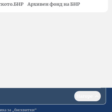
ското.БНР
Архивен фонд на БНР
Нагоре
ика за „бисквитки“