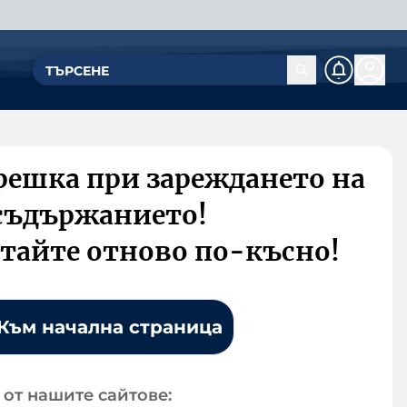
решка при зареждането на
съдържанието!
тайте отново по-късно!
Към начална страница
от нашите сайтове: