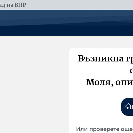
д на БНР
Възникна г
Моля, опи
Или проверете още 