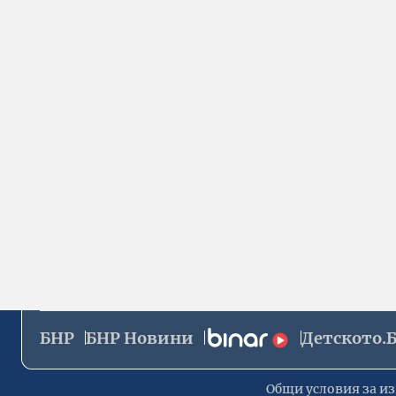
БНР
БНР Новини
Детското.
Общи условия за из