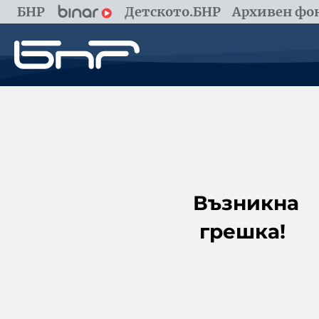
БНР
Детското.БНР
Архивен фон
Възникна
грешка!