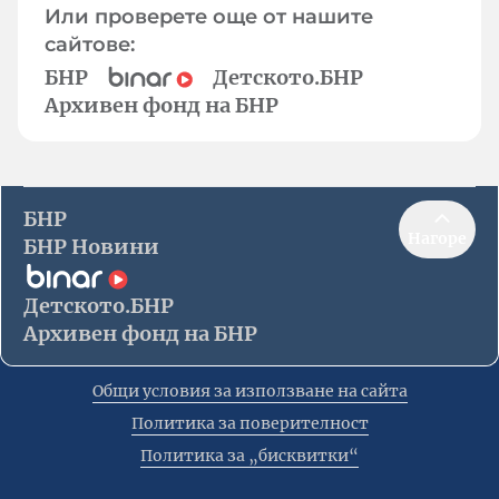
Или проверете още от нашите
сайтове:
БНР
Детското.БНР
Архивен фонд на БНР
БНР
Нагоре
БНР Новини
Детското.БНР
Архивен фонд на БНР
Общи условия за използване на сайта
Политика за поверителност
Политика за „бисквитки“