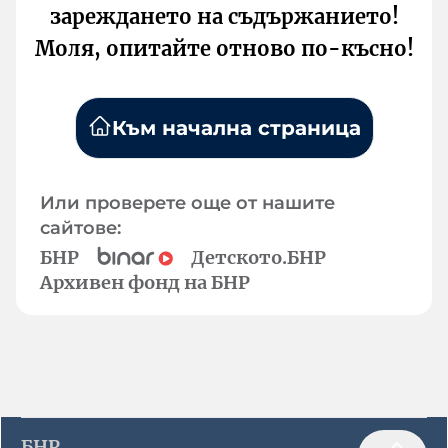
зареждането на съдържанието!
Моля, опитайте отново по-късно!
Към начална страница
Или проверете още от нашите
сайтове:
БНР
Детското.БНР
Архивен фонд на БНР
БНР