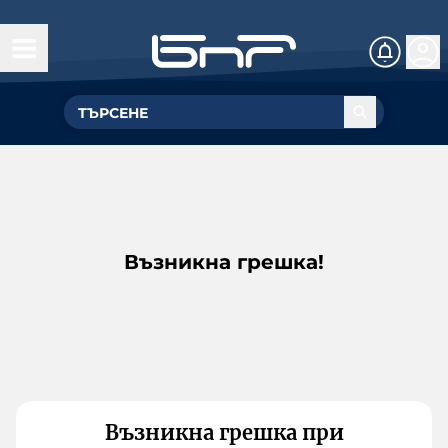
Възникна грешка!
Възникна грешка при