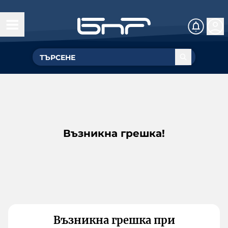
Възникна грешка!
Възникна грешка при