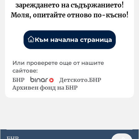
зареждането на съдържанието!
Моля, опитайте отново по-късно!
Към начална страница
Или проверете още от нашите
сайтове:
БНР
Детското.БНР
Архивен фонд на БНР
БНР