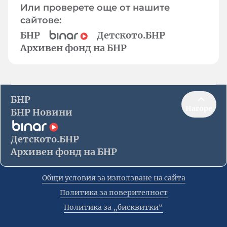
Или проверете още от нашите
сайтове:
БНР
Детското.БНР
Архивен фонд на БНР
БНР
Нагоре
БНР Новини
Детското.БНР
Архивен фонд на БНР
Общи условия за използване на сайта
Политика за поверителност
Политика за „бисквитки“