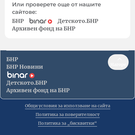
Или проверете още от нашите
сайтове:
БНР
Детското.БНР
Архивен фонд на БНР
БНР
Нагоре
БНР Новини
Детското.БНР
Архивен фонд на БНР
Общи условия за използване на сайта
Политика за поверителност
Политика за „бисквитки“