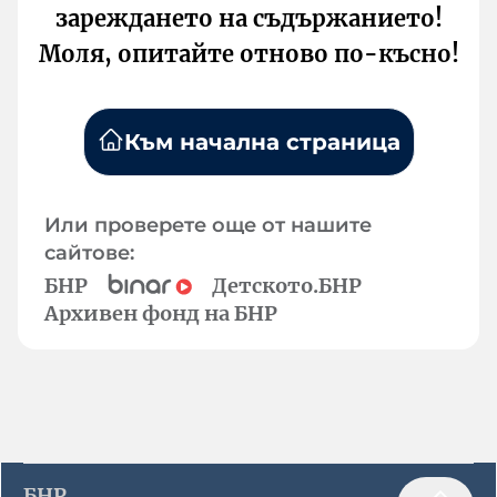
зареждането на съдържанието!
Моля, опитайте отново по-късно!
Към начална страница
Или проверете още от нашите
сайтове:
БНР
Детското.БНР
Архивен фонд на БНР
БНР