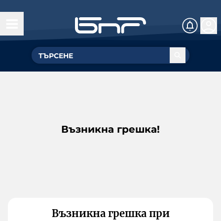
Възникна грешка!
Възникна грешка при