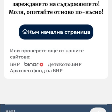
зареждането на съдържанието!
Моля, опитайте отново по-късно!
Към начална страница
Или проверете още от нашите
сайтове:
БНР
Детското.БНР
Архивен фонд на БНР
БНР