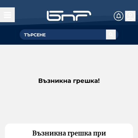
Възникна грешка!
Възникна грешка при