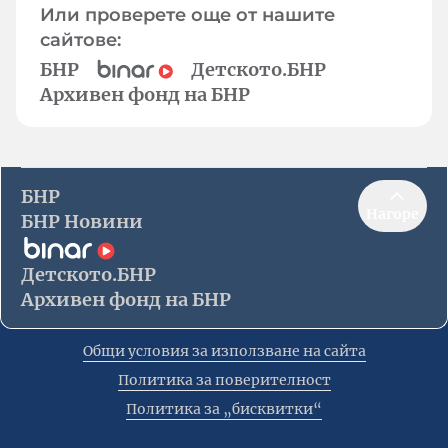
Или проверете още от нашите
сайтове:
БНР
Детското.БНР
Архивен фонд на БНР
БНР
Нагоре
БНР Новини
Детското.БНР
Архивен фонд на БНР
Общи условия за използване на сайта
Политика за поверителност
Политика за „бисквитки“