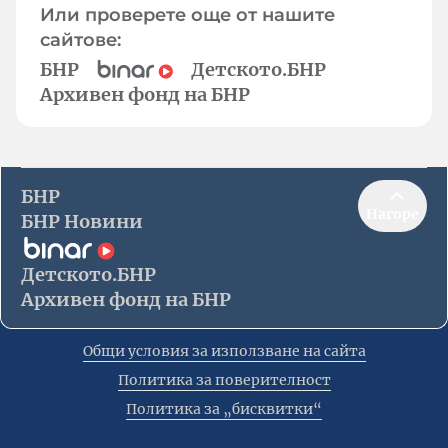
Или проверете още от нашите
сайтове:
БНР
Детското.БНР
Архивен фонд на БНР
БНР
Нагоре
БНР Новини
Детското.БНР
Архивен фонд на БНР
Общи условия за използване на сайта
Политика за поверителност
Политика за „бисквитки“