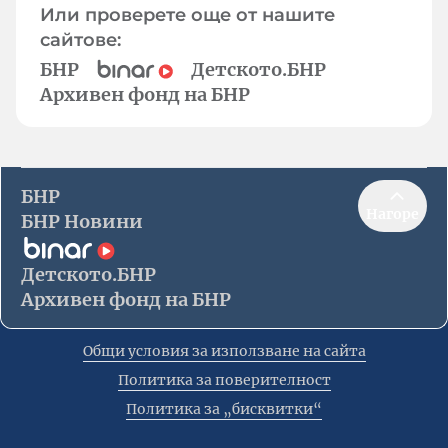
Или проверете още от нашите
сайтове:
БНР
Детското.БНР
Архивен фонд на БНР
БНР
Нагоре
БНР Новини
Детското.БНР
Архивен фонд на БНР
Общи условия за използване на сайта
Политика за поверителност
Политика за „бисквитки“