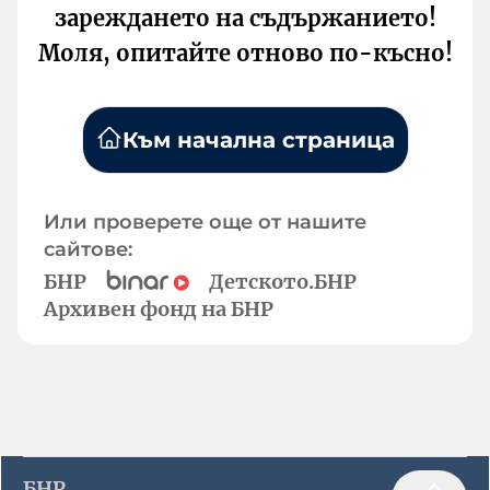
зареждането на съдържанието!
Моля, опитайте отново по-късно!
Към начална страница
Или проверете още от нашите
сайтове:
БНР
Детското.БНР
Архивен фонд на БНР
БНР