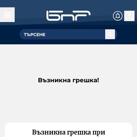
Възникна грешка!
Възникна грешка при