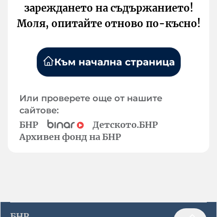
зареждането на съдържанието!
Моля, опитайте отново по-късно!
Към начална страница
Или проверете още от нашите
сайтове:
БНР
Детското.БНР
Архивен фонд на БНР
БНР