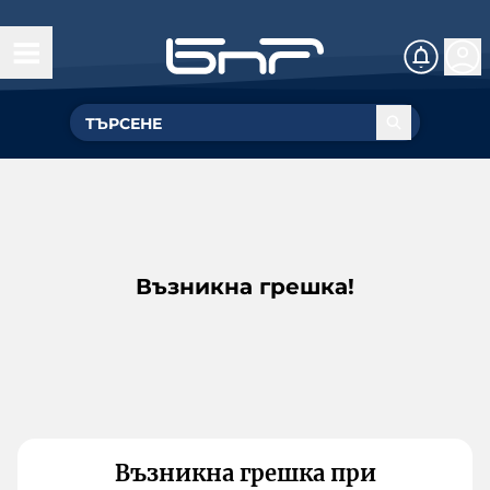
Възникна грешка!
Възникна грешка при