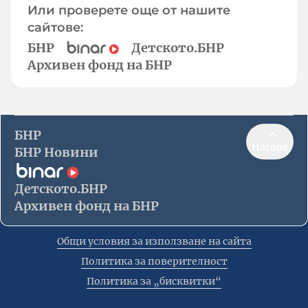
Или проверете още от нашите
сайтове:
БНР
Детското.БНР
Архивен фонд на БНР
БНР
Нагоре
БНР Новини
Детското.БНР
Архивен фонд на БНР
Общи условия за използване на сайта
Политика за поверителност
Политика за „бисквитки“