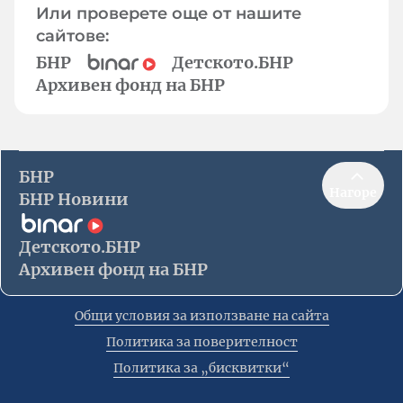
Или проверете още от нашите
сайтове:
БНР
Детското.БНР
Архивен фонд на БНР
БНР
Нагоре
БНР Новини
Детското.БНР
Архивен фонд на БНР
Общи условия за използване на сайта
Политика за поверителност
Политика за „бисквитки“