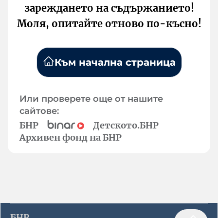
зареждането на съдържанието!
Моля, опитайте отново по-късно!
Към начална страница
Или проверете още от нашите
сайтове:
БНР
Детското.БНР
Архивен фонд на БНР
БНР