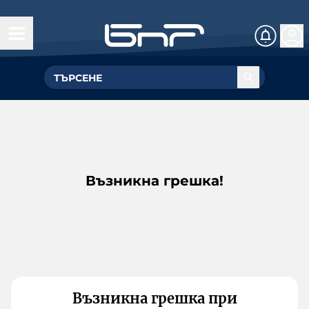
Възникна грешка!
Възникна грешка при