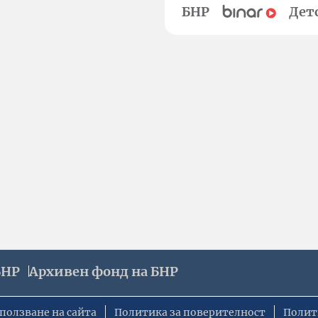
БНР
Дет
БНР
Архивен фонд на БНР
ползване на сайта
Политика за поверителност
Полит