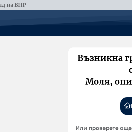
д на БНР
Възникна г
Моля, опи
Или проверете още 