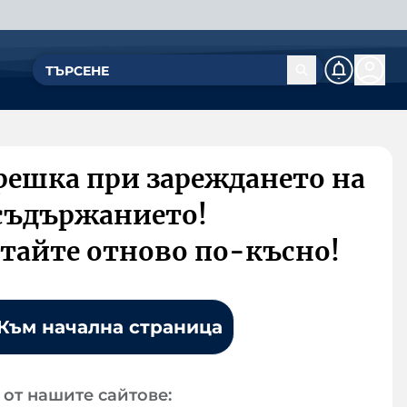
решка при зареждането на
съдържанието!
тайте отново по-късно!
Към начална страница
от нашите сайтове: