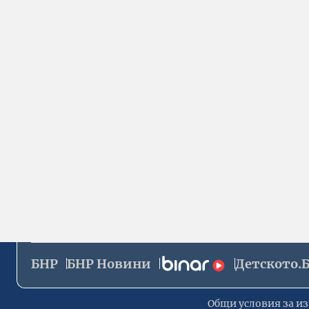
БНР
БНР Новини
Детското.
Общи условия за из