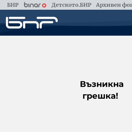
БНР
Детското.БНР
Архивен фон
Възникна
грешка!