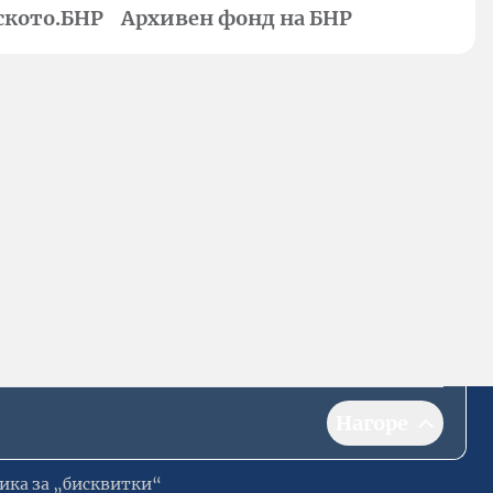
ското.БНР
Архивен фонд на БНР
Нагоре
ика за „бисквитки“