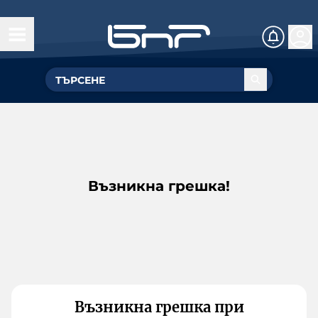
Възникна грешка!
Възникна грешка при