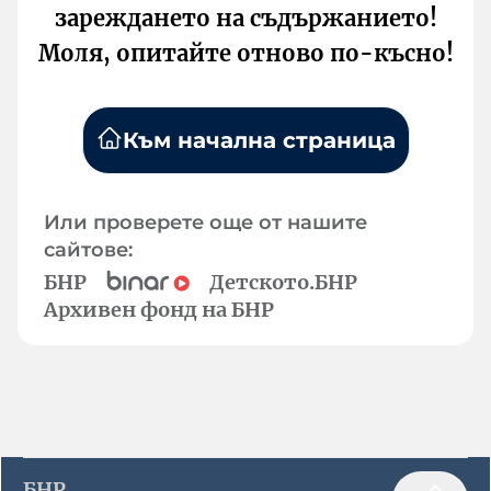
зареждането на съдържанието!
Моля, опитайте отново по-късно!
Към начална страница
Или проверете още от нашите
сайтове:
БНР
Детското.БНР
Архивен фонд на БНР
БНР