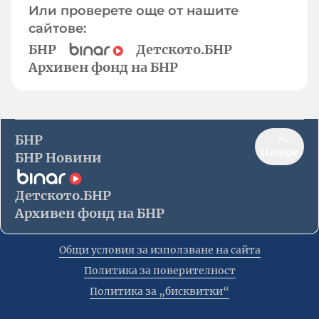
Или проверете още от нашите
сайтове:
БНР
Детското.БНР
Архивен фонд на БНР
БНР
Нагоре
БНР Новини
Детското.БНР
Архивен фонд на БНР
Общи условия за използване на сайта
Политика за поверителност
Политика за „бисквитки“