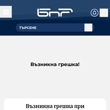
Възникна грешка!
Възникна грешка при