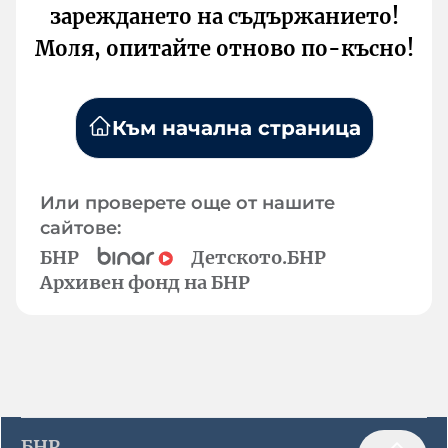
зареждането на съдържанието!
Моля, опитайте отново по-късно!
Към начална страница
Или проверете още от нашите
сайтове:
БНР
Детското.БНР
Архивен фонд на БНР
БНР