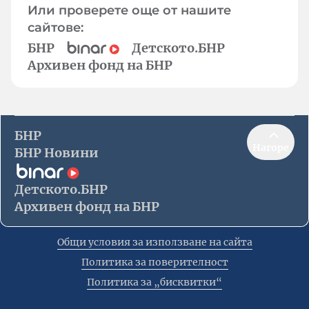
Или проверете още от нашите
сайтове:
БНР
Детското.БНР
Архивен фонд на БНР
БНР
Нагоре
БНР Новини
Детското.БНР
Архивен фонд на БНР
Общи условия за използване на сайта
Политика за поверителност
Политика за „бисквитки“