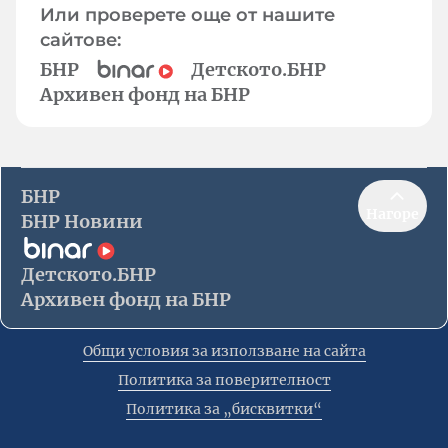
Или проверете още от нашите
сайтове:
БНР
Детското.БНР
Архивен фонд на БНР
БНР
Нагоре
БНР Новини
Детското.БНР
Архивен фонд на БНР
Общи условия за използване на сайта
Политика за поверителност
Политика за „бисквитки“