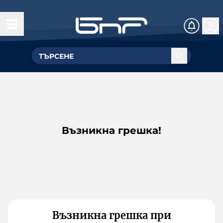
Възникна грешка!
Възникна грешка при