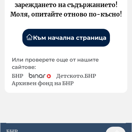
зареждането на съдържанието!
Моля, опитайте отново по-късно!
Към начална страница
Или проверете още от нашите
сайтове:
БНР
Детското.БНР
Архивен фонд на БНР
БНР