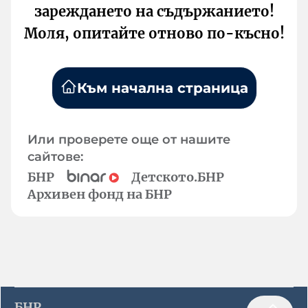
зареждането на съдържанието!
Моля, опитайте отново по-късно!
Към начална страница
Или проверете още от нашите
сайтове:
БНР
Детското.БНР
Архивен фонд на БНР
БНР