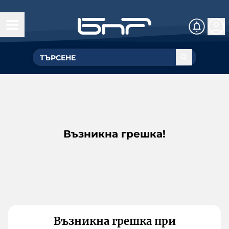
Възникна грешка!
Възникна грешка при