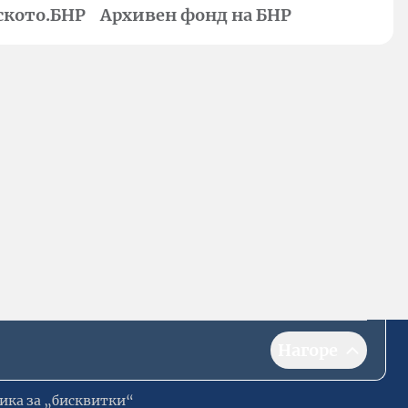
ското.БНР
Архивен фонд на БНР
Нагоре
ика за „бисквитки“