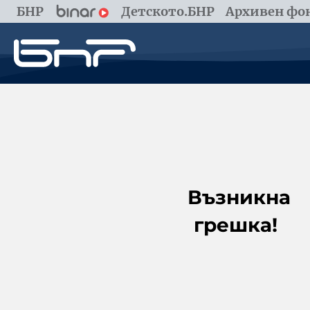
БНР
Детското.БНР
Архивен фон
Възникна
грешка!