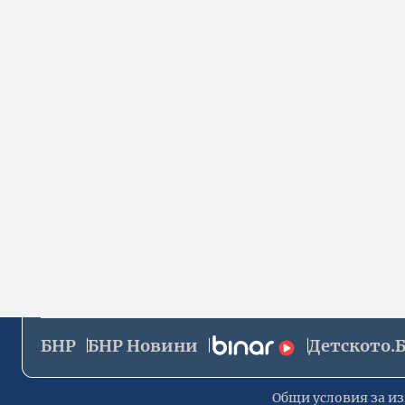
БНР
БНР Новини
Детското.
Общи условия за из