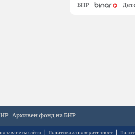
БНР
Дет
БНР
Архивен фонд на БНР
ползване на сайта
Политика за поверителност
Полит