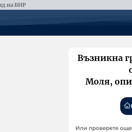
д на БНР
Възникна г
Моля, опи
Или проверете още 