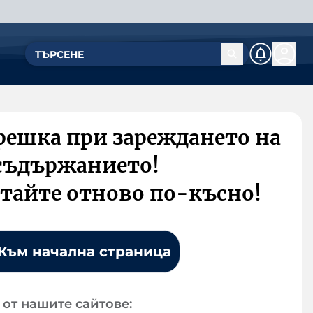
решка при зареждането на
съдържанието!
тайте отново по-късно!
Към начална страница
от нашите сайтове: