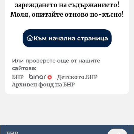
зареждането на съдържанието!
Моля, опитайте отново по-късно!
Към начална страница
Или проверете още от нашите
сайтове:
БНР
Детското.БНР
Архивен фонд на БНР
БНР