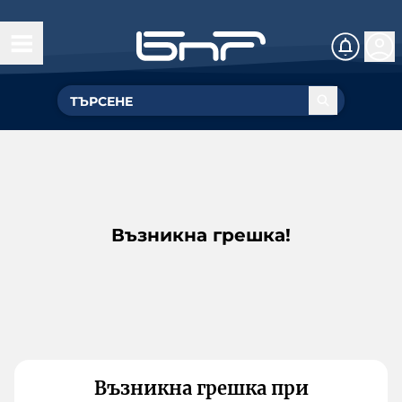
Възникна грешка!
Възникна грешка при