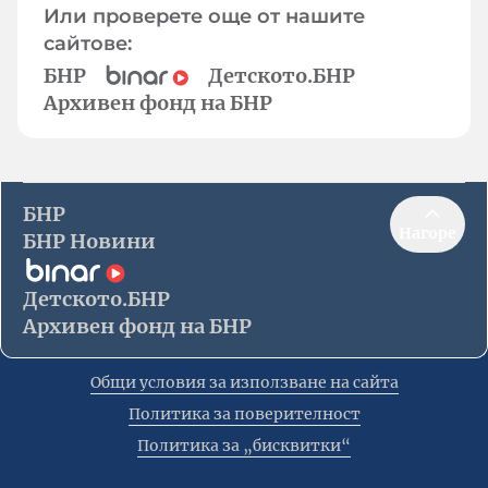
Или проверете още от нашите
сайтове:
БНР
Детското.БНР
Архивен фонд на БНР
БНР
Нагоре
БНР Новини
Детското.БНР
Архивен фонд на БНР
Общи условия за използване на сайта
Политика за поверителност
Политика за „бисквитки“