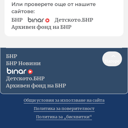
Или проверете още от нашите
сайтове:
БНР
Детското.БНР
Архивен фонд на БНР
БНР
Нагоре
БНР Новини
Детското.БНР
Архивен фонд на БНР
Общи условия за използване на сайта
Политика за поверителност
Политика за „бисквитки“