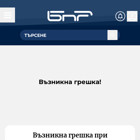
Възникна грешка!
Възникна грешка при