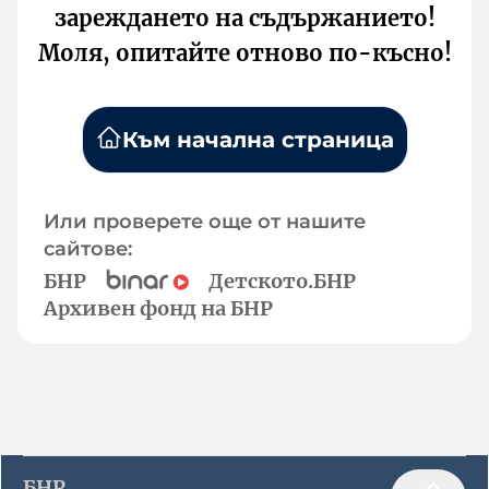
зареждането на съдържанието!
Моля, опитайте отново по-късно!
Към начална страница
Или проверете още от нашите
сайтове:
БНР
Детското.БНР
Архивен фонд на БНР
БНР