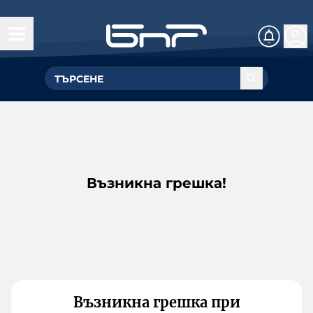
Възникна грешка!
Възникна грешка при