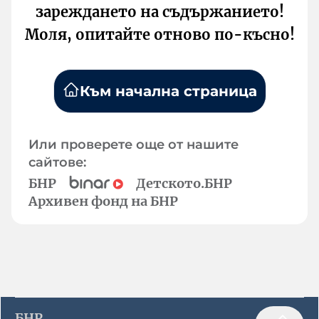
зареждането на съдържанието!
Моля, опитайте отново по-късно!
Към начална страница
Или проверете още от нашите
сайтове:
БНР
Детското.БНР
Архивен фонд на БНР
БНР