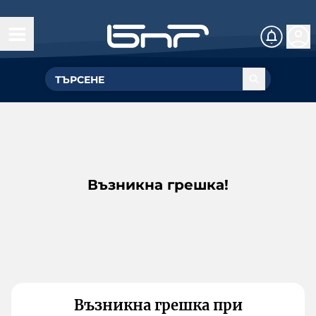
Възникна грешка!
Възникна грешка при