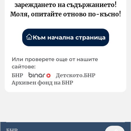
зареждането на съдържанието!
Моля, опитайте отново по-късно!
Към начална страница
Или проверете още от нашите
сайтове:
БНР
Детското.БНР
Архивен фонд на БНР
БНР