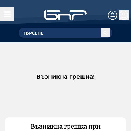
Възникна грешка!
Възникна грешка при