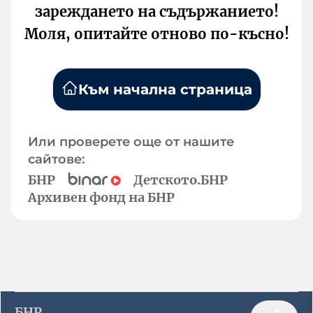
зареждането на съдържанието!
Моля, опитайте отново по-късно!
Към начална страница
Или проверете още от нашите
сайтове:
БНР
Детското.БНР
Архивен фонд на БНР
БНР