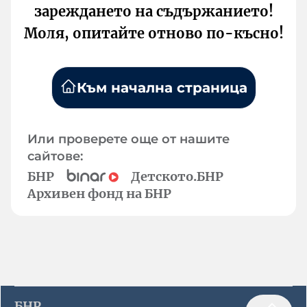
зареждането на съдържанието!
Моля, опитайте отново по-късно!
Към начална страница
Или проверете още от нашите
сайтове:
БНР
Детското.БНР
Архивен фонд на БНР
БНР