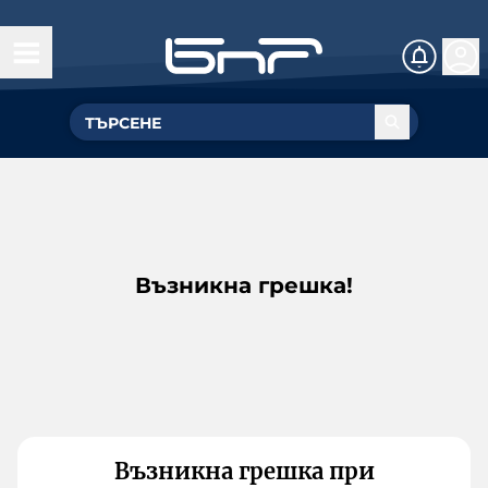
Възникна грешка!
Възникна грешка при