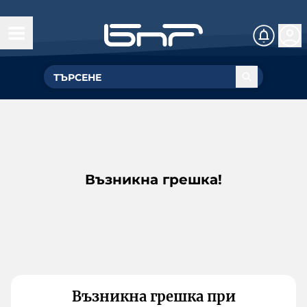
Възникна грешка!
Възникна грешка при