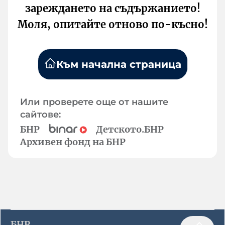
зареждането на съдържанието!
Моля, опитайте отново по-късно!
Към начална страница
Или проверете още от нашите
сайтове:
БНР
Детското.БНР
Архивен фонд на БНР
БНР