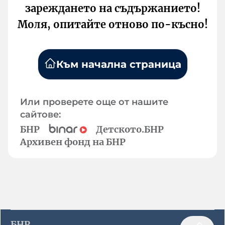
зареждането на съдържанието!
Моля, опитайте отново по-късно!
Към начална страница
Или проверете още от нашите
сайтове:
БНР
Детското.БНР
Архивен фонд на БНР
БНР