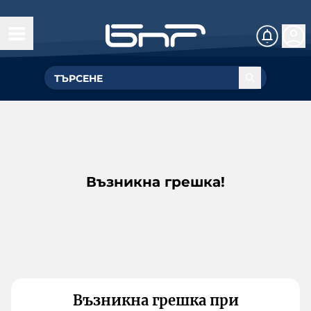
Възникна грешка!
Възникна грешка при